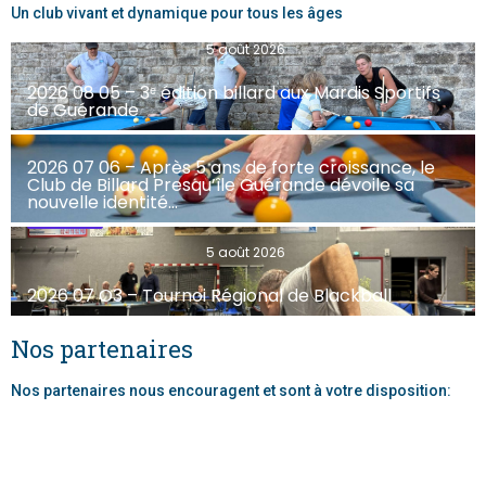
Blackball
Un club vivant et dynamique pour tous les âges
5 août 2026
Blackball
2026 08 05 – 3ᵉ édition billard aux Mardis Sportifs
de Guérande
5 août 2026
2026 07 06 – Après 5 ans de forte croissance, le
Club de Billard Presqu’île Guérande dévoile sa
nouvelle identité…
Blackball
5 août 2026
2026 07 O3 – Tournoi Régional de Blackball
Nos partenaires
Nos partenaires nous encouragent et sont à votre disposition: