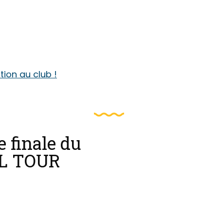
ption au club !
e finale du
Compétition qualificative pour
championnats d’Europe VNEA 
L TOUR
Espoagne .
https://billard-presquile-guer