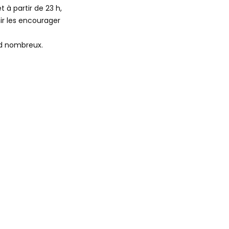
et à partir de 23 h,
ir les encourager
nd nombreux.
ande.fr