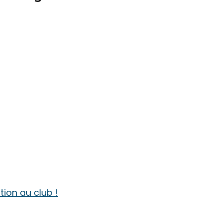
Tournoi Régional à Sainte Her
RDV sur CuesCore
https://billard-presquile-guer
ption au club !