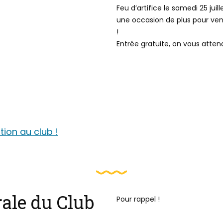
Feu d’artifice le samedi 25 juill
une occasion de plus pour ven
!
Entrée gratuite, on vous atte
ption au club !
ale du Club
Pour rappel !
https://billard-presquile-guer