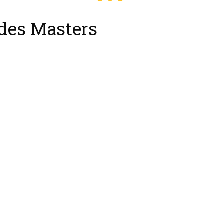
 des Masters
Sébastien Ramier est engagé d
finale Master de billard améric
compétition qui réunit les 16 m
français !
https://billard-presquile-guer