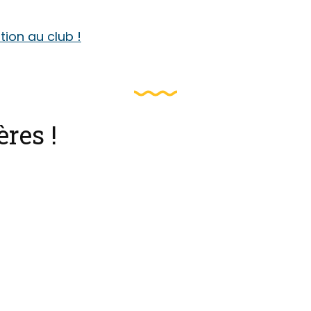
ption au club !
ères !
Une idée cadeau: une séance
jeux de billard !
https://billard-presquile-guer