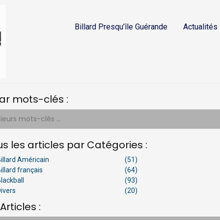
Billard Presqu’île Guérande
Actualités
r mots-clés :
s les articles par Catégories :
illard Américain
(51)
6 07 O3 –
2026 08 05 –
2026 08 05 –
2026 07 06 –
illard français
(64)
rnoi
A propos…
3ᵉ édition…
Après 5…
lackball
(93)
ional…
ivers
(20)
Articles :