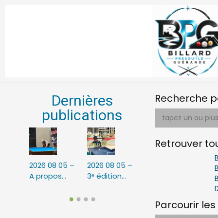
Recherche pa
Dernières
publications
Retrouver tou
B
 O3 –
2026 08 05 –
2026 08 05 –
2026 07 06 –
202
B
A propos…
3ᵉ édition…
Après 5…
Tou
B
l…
Rég
D
Parcourir les 